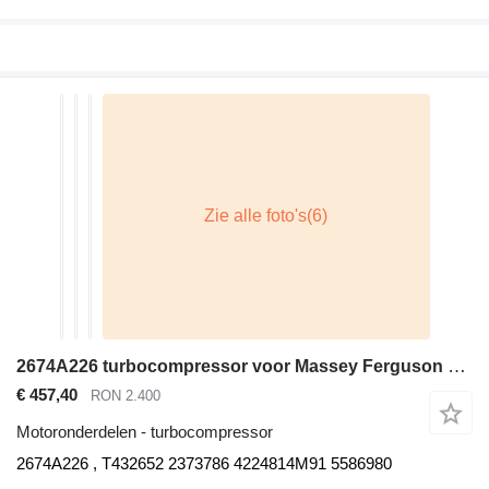
2674A226 turbocompressor voor Massey Ferguson Caterpillar graaflaadmachine
€ 457,40
RON 2.400
Motoronderdelen - turbocompressor
2674A226 , T432652 2373786 4224814M91 5586980