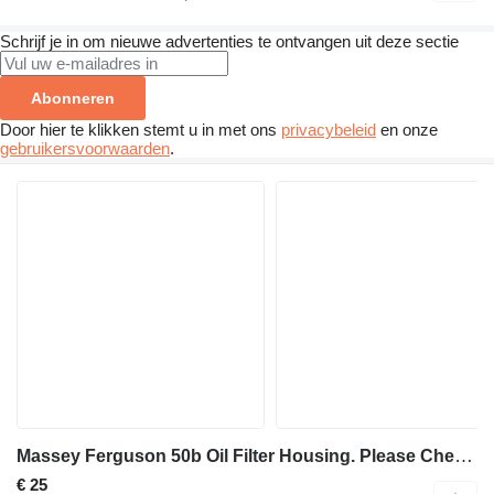
Schrijf je in om nieuwe advertenties te ontvangen uit deze sectie
Abonneren
Door hier te klikken stemt u in met ons
privacybeleid
en onze
gebruikersvoorwaarden
.
Massey Ferguson 50b Oil Filter Housing. Please Check By Photos 1437-160119-15322806 oliefilterhuis voor Massey Ferguson 50b graaflaadmachine
€ 25