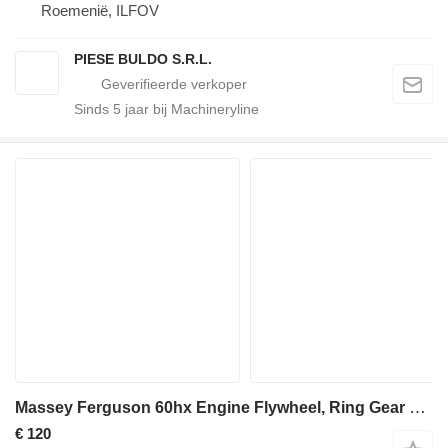
Roemenië, ILFOV
PIESE BULDO S.R.L.
Sinds
5
jaar bij Machineryline
Massey Ferguson 60hx Engine Flywheel, Ring Gear 3121e01a/2, 3121e013 3121E01A/2 vliegwiel voor Massey Ferguson 60hx graaflaadmachine
€ 120