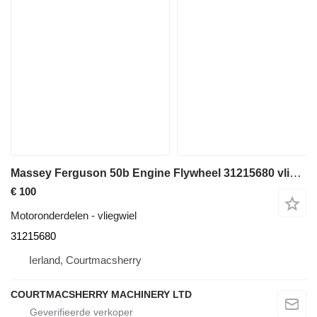
Massey Ferguson 50b Engine Flywheel 31215680 vliegwiel voor Massey Ferguson 50b graaflaadmachine
€ 100
Motoronderdelen - vliegwiel
31215680
Ierland, Courtmacsherry
COURTMACSHERRY MACHINERY LTD