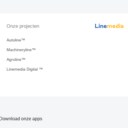
Onze projecten
Autoline™
Machineryline™
Agroline™
Linemedia Digital ™
Download onze apps