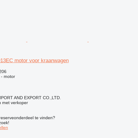
13EC motor voor kraanwagen
.206
 - motor
IMPORT AND EXPORT CO.,LTD.
 met verkoper
 reserveonderdeel te vinden?
zoek!
llen