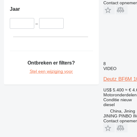
Contact opnemen
Jaar
–
Ontbreken er filters?
8
VIDEO
Stel een wijziging voor
Deutz BF6M 1
US$ 5.400
≈ € 4
Motoronderdelen
Conditie
nieuw
diesel
China, Jining
JINING PINBO 
Contact opnemen