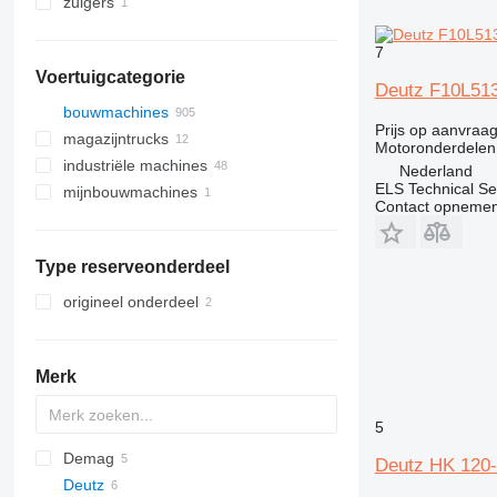
zuigers
7
Voertuigcategorie
Deutz F10L513
bouwmachines
Prijs op aanvraa
magazijntrucks
graafmachines
Motoronderdelen
industriële machines
kranen
vorkheftrucks
graaflaadmachines
Nederland
ELS Technical Se
mijnbouwmachines
boorinstallaties
elektrische generatoren
midigraafmachines
kraanwagens
diesel heftrucks
Contact opnemen
wegenbouwmachines
compressoren
steengroevemachines
minigravers
grondboormachines
verreikers
andere generatoren
walzen
anderen industriële machines
trenchers
asfalteermachines
minidumpers
Type reserveonderdeel
grondverzetmachines
hoogwerkers
bulldozers
origineel onderdeel
bouwladers
compactors
knikarmhoogwerkers
anderen bouwmachines
mini-rupsladers
Merk
schrankladers
telescopische wielladers
5
wielladers
Demag
571G
Deutz HK 120-
Deutz
C-series
AC