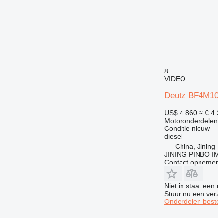
8
VIDEO
Deutz BF4M10
US$ 4.860
≈ € 4
Motoronderdelen
Conditie
nieuw
diesel
China, Jining
JINING PINBO 
Contact opnemen
Niet in staat een
Stuur nu een ver
Onderdelen beste