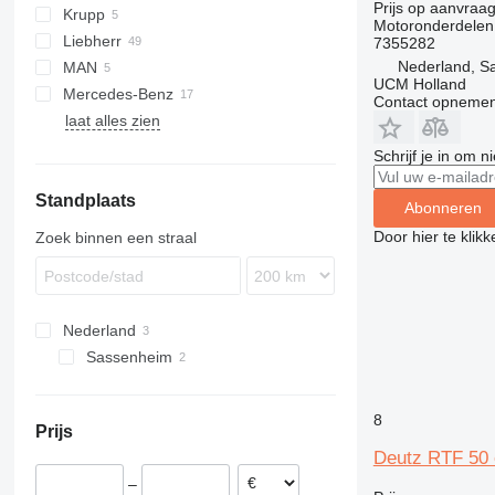
Prijs op aanvraa
Krupp
CC
BF
ATF
GMK
SCX
Motoronderdelen
Liebherr
KMK
BF6
7355282
Nederland, S
MAN
A-series
GT
UCM Holland
Mercedes-Benz
HS
LE
Contact opnemen
laat alles zien
LTM
643
ATF
R-series
Schrijf je in om 
Standplaats
Abonneren
Door hier te klik
Zoek binnen een straal
Nederland
Sassenheim
8
Prijs
Deutz RTF 50 
–