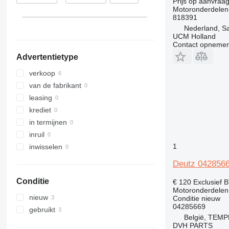
Prijs op aanvraa
Motoronderdelen
818391
Nederland, S
UCM Holland
Contact opnemen
Advertentietype
verkoop
van de fabrikant
leasing
krediet
in termijnen
inruil
1
inwisselen
Deutz 0428566
Conditie
€ 120
Exclusief 
Motoronderdelen 
nieuw
Conditie
nieuw
04285669
gebruikt
België, TEM
DVH PARTS