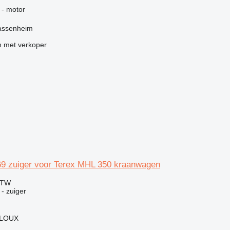
g
 - motor
assenheim
 met verkoper
9 zuiger voor Terex MHL 350 kraanwagen
BTW
- zuiger
PLOUX