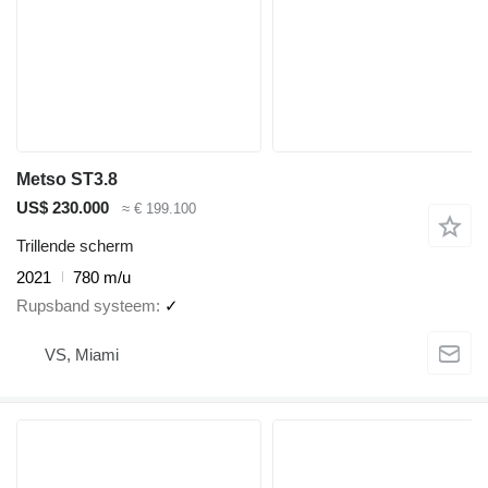
Metso ST3.8
US$ 230.000
≈ € 199.100
Trillende scherm
2021
780 m/u
Rupsband systeem
✓
VS, Miami