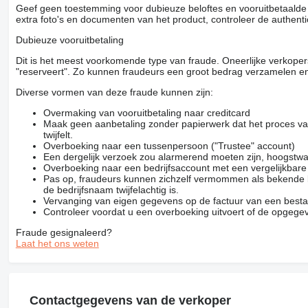
Geef geen toestemming voor dubieuze beloftes en vooruitbetaalde g
extra foto's en documenten van het product, controleer de authenti
Dubieuze vooruitbetaling
Dit is het meest voorkomende type van fraude. Oneerlijke verkope
"reserveert". Zo kunnen fraudeurs een groot bedrag verzamelen en
Diverse vormen van deze fraude kunnen zijn:
Overmaking van vooruitbetaling naar creditcard
Maak geen aanbetaling zonder papierwerk dat het proces van
twijfelt.
Overboeking naar een tussenpersoon ("Trustee" account)
Een dergelijk verzoek zou alarmerend moeten zijn, hoogstwa
Overboeking naar een bedrijfsaccount met een vergelijkbar
Pas op, fraudeurs kunnen zichzelf vermommen als bekende be
de bedrijfsnaam twijfelachtig is.
Vervanging van eigen gegevens op de factuur van een besta
Controleer voordat u een overboeking uitvoert of de opgegev
Fraude gesignaleerd?
Laat het ons weten
Contactgegevens van de verkoper