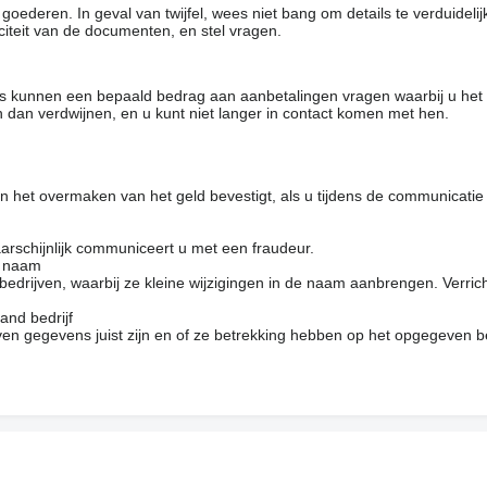
oederen. In geval van twijfel, wees niet bang om details te verduideli
citeit van de documenten, en stel vragen.
rs kunnen een bepaald bedrag aan aanbetalingen vragen waarbij u het
 dan verdwijnen, en u kunt niet langer in contact komen met hen.
 het overmaken van het geld bevestigt, als u tijdens de communicatie
arschijnlijk communiceert u met een fraudeur.
e naam
drijven, waarbij ze kleine wijzigingen in de naam aanbrengen. Verrich
and bedrijf
en gegevens juist zijn en of ze betrekking hebben op het opgegeven be