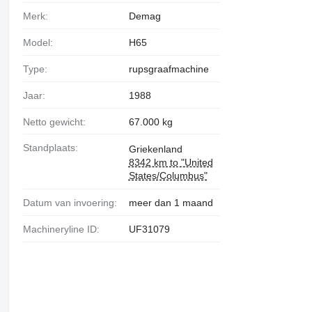
Merk:
Demag
Model:
H65
Type:
rupsgraafmachine
Jaar:
1988
Netto gewicht:
67.000 kg
Standplaats:
Griekenland
8342 km to "United
States/Columbus"
Datum van invoering:
meer dan 1 maand
Machineryline ID:
UF31079