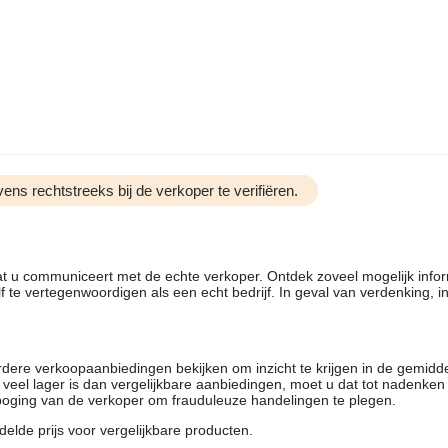
ens rechtstreeks bij de verkoper te verifiëren.
dat u communiceert met de echte verkoper. Ontdek zoveel mogelijk info
f te vertegenwoordigen als een echt bedrijf. In geval van verdenking, 
rdere verkoopaanbiedingen bekijken om inzicht te krijgen in de gemidd
t veel lager is dan vergelijkbare aanbiedingen, moet u dat tot nadenken
 poging van de verkoper om frauduleuze handelingen te plegen.
elde prijs voor vergelijkbare producten.