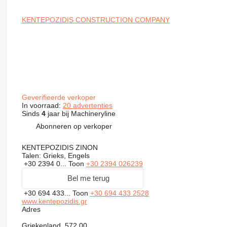
KENTEPOZIDIS CONSTRUCTION COMPANY
Geverifieerde verkoper
In voorraad:
20 advertenties
Sinds
4
jaar bij Machineryline
Abonneren op verkoper
KENTEPOZIDIS ZINON
Talen:
Grieks, Engels
+30 2394 0...
Toon
+30 2394 026239
Bel me terug
+30 694 433...
Toon
+30 694 433 2528
www.kentepozidis.gr
Adres
Griekenland, 572 00