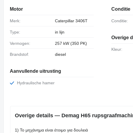
Motor
Conditie
Merk:
Caterpillar 3406T
Conditie:
Type:
in lijn
Overige d
Vermogen:
257 kW (350 PK)
Kleur:
Brandstof:
diesel
Aanvullende uitrusting
Hydraulische hamer
Overige details — Demag H65 rupsgraafmachi
1) Το μηχάνημα είναι έτοιμο για δουλειά