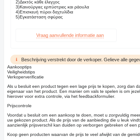
2)Δεκτός κάθε έλεγχος
3)Καινούργιες ερπύστριες και ράουλα
4)Επισκευή πύροι δαχτυλίδια
5)Εγκατάσταση σφύρας
Vraag aanvullende informatie aan
Beschrijving verstrekt door de verkoper. Gelieve alle gegev
Aankooptips
Veiligheidstips
Verkoperverificatie
Als u besluit een product tegen een lage prijs te kopen, zorg dan 
eigenaar van het product. Een manier om vals te spelen is om jezel
hierover voor extra controle, via het feedbackformulier.
Prijscontrole
Voordat u besluit om een ​​aankoop te doen, moet u zorgvuldig mee
uw gekozen product. Als de prijs van de aanbieding die u leuk vind
aanzienlijk prijsverschil kan duiden op verborgen gebreken of een
Koop geen producten waarvan de prijs te veel afwijkt van de gemidd