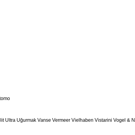
tomo
lit
Ultra
Uğurmak
Vanse
Vermeer
Vielhaben
Vistarini
Vogel & N