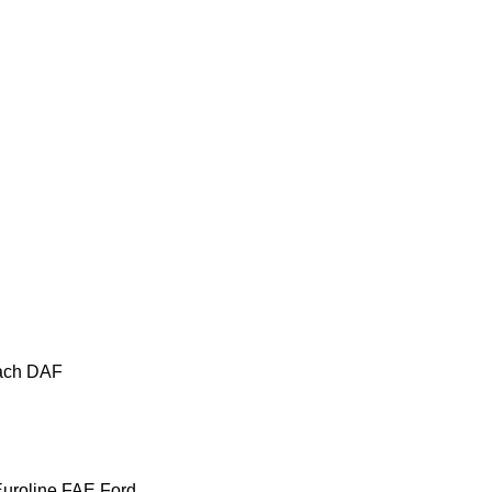
ach
DAF
uroline
FAE
Ford