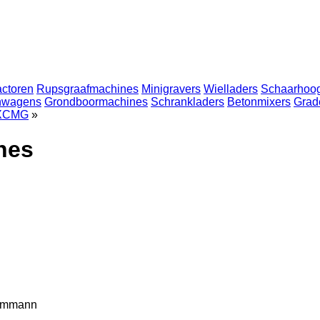
actoren
Rupsgraafmachines
Minigravers
Wielladers
Schaarhoo
nwagens
Grondboormachines
Schrankladers
Betonmixers
Grad
XCMG
»
nes
mmann