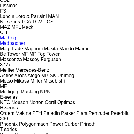
CSD
Lissmac
FS
Loncin
Loro & Parisini
MAN
NL series
TGA
TGM
TGS
MAZ
MFL
Mack
CH
Madrog
Madpatcher
Mag-Trade
Magnum
Makita
Mando
Marini
Be Tower
MF
MP
Top Tower
Massenza
Massey Ferguson
8727
Meiller
Mercedes-Benz
Actros
Arocs
Atego
MB
SK
Unimog
Metso
Mikasa
Miller
Mitsubishi
MF
Multiquip
Mustang
NPK
E-series
NTC
Neuson
Norton
Oertli
Optimas
H-series
Ordem Makina
PTH
Paladin
Parker Plant
Pentruder
Peterbilt
330
Phoenix
Polygonmach
Power Curber
Prinoth
T-series