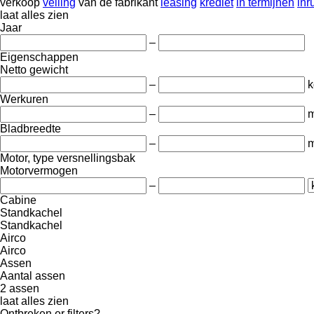
verkoop
veiling
van de fabrikant
leasing
krediet
in termijnen
inru
laat alles zien
Jaar
–
Eigenschappen
Netto gewicht
–
k
Werkuren
–
m
Bladbreedte
–
Motor, type versnellingsbak
Motorvermogen
–
Cabine
Standkachel
Standkachel
Airco
Airco
Assen
Aantal assen
2 assen
laat alles zien
Ontbreken er filters?