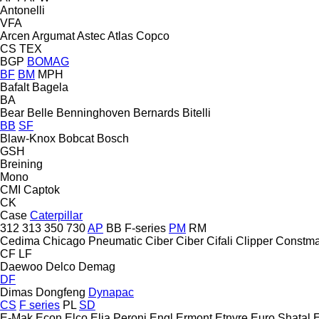
Antonelli
VFA
Arcen
Argumat
Astec
Atlas Copco
CS
TEX
BGP
BOMAG
BF
BM
MPH
Bafalt
Bagela
BA
Bear
Belle
Benninghoven
Bernards
Bitelli
BB
SF
Blaw-Knox
Bobcat
Bosch
GSH
Breining
Mono
CMI
Captok
CK
Case
Caterpillar
312
313
350
730
AP
BB
F-series
PM
RM
Cedima
Chicago Pneumatic
Ciber
Ciber
Cifali
Clipper
Constm
CF
LF
Daewoo
Delco
Demag
DF
Dimas
Dongfeng
Dynapac
CS
F series
PL
SD
E-Mak
Econ
Elco
Elia Peroni
Engl
Ermont
Etnyre
Euro Shatal
E