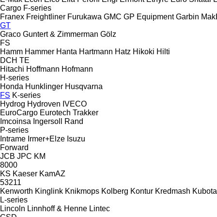
Cargo
F-series
Franex
Freightliner
Furukawa
GMC
GP Equipment
Garbin Mak
GT
Graco
Guntert & Zimmerman
Gölz
FS
Hamm
Hammer
Hanta
Hartmann
Hatz
Hikoki
Hilti
DCH
TE
Hitachi
Hoffmann
Hofmann
H-series
Honda
Hunklinger
Husqvarna
FS
K-series
Hydrog
Hydroven
IVECO
EuroCargo
Eurotech
Trakker
Imcoinsa
Ingersoll Rand
P-series
Intrame
Irmer+Elze
Isuzu
Forward
JCB
JPC
KM
8000
KS
Kaeser
KamAZ
53211
Kenworth
Kinglink
Knikmops
Kolberg
Kontur
Kredmash
Kubota
L-series
Lincoln
Linnhoff & Henne
Lintec