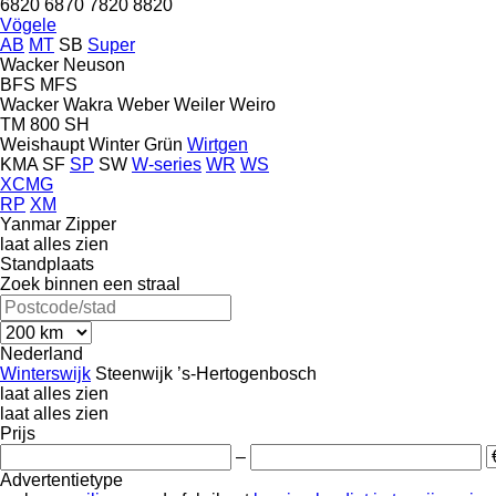
6820
6870
7820
8820
Vögele
AB
MT
SB
Super
Wacker Neuson
BFS
MFS
Wacker
Wakra
Weber
Weiler
Weiro
TM 800 SH
Weishaupt
Winter Grün
Wirtgen
KMA
SF
SP
SW
W-series
WR
WS
XCMG
RP
XM
Yanmar
Zipper
laat alles zien
Standplaats
Zoek binnen een straal
Nederland
Winterswijk
Steenwijk
’s-Hertogenbosch
laat alles zien
laat alles zien
Prijs
–
Advertentietype