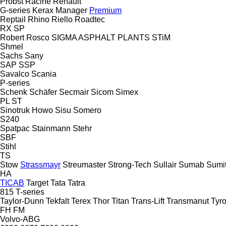
Probst
Racine
Renault
G-series
Kerax
Manager
Premium
Reptail
Rhino
Riello
Roadtec
RX
SP
Robert
Rosco
SIGMA ASPHALT PLANTS
STiM
Shmel
Sachs
Sany
SAP
SSP
Savalco
Scania
P-series
Schenk
Schäfer
Secmair
Sicom
Simex
PL
ST
Sinotruk Howo
Sisu
Somero
S240
Spatpac
Stainmann
Stehr
SBF
Stihl
TS
Stow
Strassmayr
Streumaster
Strong-Tech
Sullair
Sumab
Sumi
HA
TICAB
Target
Tata
Tatra
815
T-series
Taylor-Dunn
Tekfalt
Terex
Thor
Titan
Trans-Lift
Transmanut
Tyro
FH
FM
Volvo-ABG