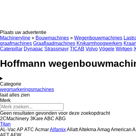
Plaats uw advertentie
Machineryline
»
Bouwmachines
»
Wegenbouwmachines
Lastr
graafmachines
Graaflaadmachines
Knikarmhoogwerkers
Kraa
Caterpillar
Dynapac
Strassmayr
TICAB
Volvo
Vögele
Wirtgen
Hoffmann wegenbouwmachi
Categorie
wegmarkeringsmachines
laat alles zien
Merk
Geen resultaten gevonden voor deze zoekopdracht
2CMachinery
3Kare
ABC
ABG
Titan
AL-Vac
AP
ATC
Acmar
Alfamix
Allatt
Altekma
Amag
American
A
AFT
AFW