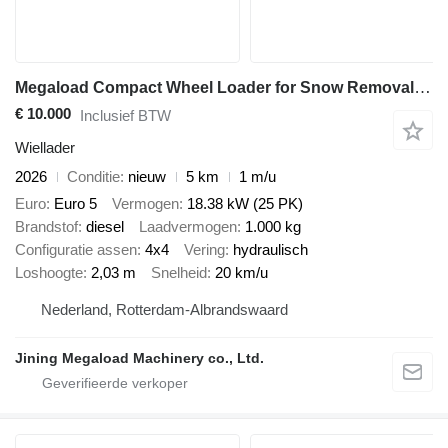
Megaload Compact Wheel Loader for Snow Removal and Winter Maintenance
€ 10.000
Inclusief BTW
Wiellader
2026
Conditie
nieuw
5 km
1 m/u
Euro
Euro 5
Vermogen
18.38 kW (25 PK)
Brandstof
diesel
Laadvermogen
1.000 kg
Configuratie assen
4x4
Vering
hydraulisch
Loshoogte
2,03 m
Snelheid
20 km/u
Nederland, Rotterdam-Albrandswaard
Jining Megaload Machinery co., Ltd.