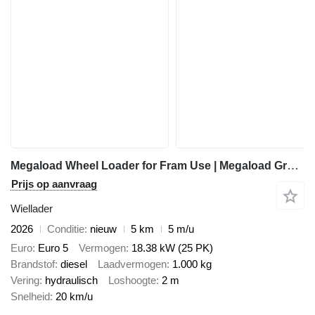
Megaload Wheel Loader for Fram Use | Megaload Group M1100 | Ideal for Cat
Prijs op aanvraag
Wiellader
2026
Conditie
nieuw
5 km
5 m/u
Euro
Euro 5
Vermogen
18.38 kW (25 PK)
Brandstof
diesel
Laadvermogen
1.000 kg
Vering
hydraulisch
Loshoogte
2 m
Snelheid
20 km/u