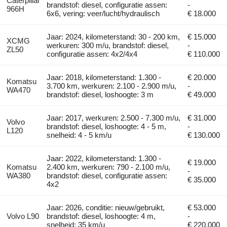
Caterpillar
brandstof: diesel, configuratie assen:
-
966H
6x6, vering: veer/lucht/hydraulisch
€ 18.000
Jaar: 2024, kilometerstand: 30 - 200 km,
€ 15.000
XCMG
werkuren: 300 m/u, brandstof: diesel,
-
ZL50
configuratie assen: 4x2/4x4
€ 110.000
Jaar: 2018, kilometerstand: 1.300 -
€ 20.000
Komatsu
3.700 km, werkuren: 2.100 - 2.900 m/u,
-
WA470
brandstof: diesel, loshoogte: 3 m
€ 49.000
Jaar: 2017, werkuren: 2.500 - 7.300 m/u,
€ 31.000
Volvo
brandstof: diesel, loshoogte: 4 - 5 m,
-
L120
snelheid: 4 - 5 km/u
€ 130.000
Jaar: 2022, kilometerstand: 1.300 -
€ 19.000
Komatsu
2.400 km, werkuren: 790 - 2.100 m/u,
-
WA380
brandstof: diesel, configuratie assen:
€ 35.000
4x2
Jaar: 2026, conditie: nieuw/gebruikt,
€ 53.000
Volvo L90
brandstof: diesel, loshoogte: 4 m,
-
snelheid: 35 km/u
€ 220.000