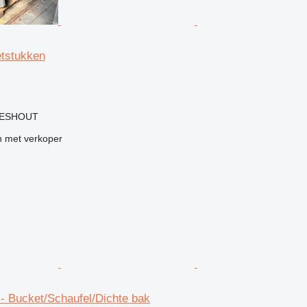
tstukken
g
LIESHOUT
 met verkoper
- Bucket/Schaufel/Dichte bak