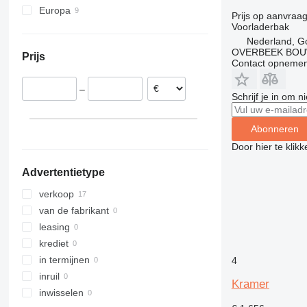
Europa
325
Prijs op aanvraa
Voorladerbak
Duitsland
326
Nederland, G
België
329
OVERBEEK BOU
Prijs
Oostenrijk
330
Contact opnemen
336
–
340
Schrijf je in om 
345
349
Abonneren
350
Door hier te klik
365
Advertentietype
374
390
verkoop
395
van de fabrikant
416
leasing
420
krediet
428
in termijnen
4
432
inruil
Kramer
434
inwisselen