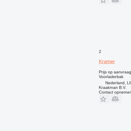
V-series
2
Kramer
Prijs op aanvraa
Voorladerbak
Nederland, 
Kraakman B.V.
Contact opnemen