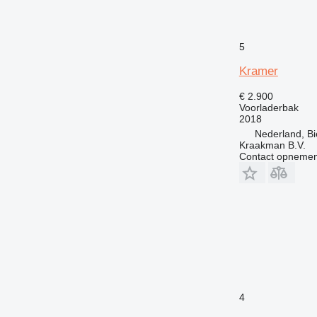
5
Kramer
€ 2.900
Voorladerbak
2018
Nederland, Bie
Kraakman B.V.
Contact opnemen
4