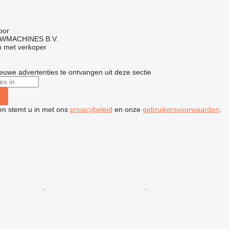
g
oor
WMACHINES B.V.
 met verkoper
nieuwe advertenties te ontvangen uit deze sectie
ken stemt u in met ons
privacybeleid
en onze
gebruikersvoorwaarden
.