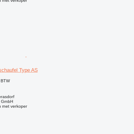
 met verkoper
schaufel Type AS
f BTW
erasdorf
u GmbH
 met verkoper