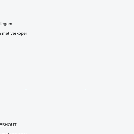
illegom
 met verkoper
g
LIESHOUT