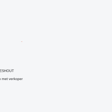
g
LIESHOUT
 met verkoper