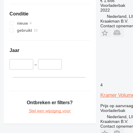
438
€ 1.656
Voorladerbak
444
2022
Conditie
906
Nederland, 
Kraakman B.V.
908
nieuw
Contact opnemen
924
gebruikt
930
938
950
Jaar
962
963
–
966
972
4
980
988
Kramer Volum
992
Ontbreken er filters?
Prijs op aanvraa
DE
Voorladerbak
Stel een wijziging voor
F-series
Nederland, 
Kraakman B.V.
GP
Contact opnemen
M-series