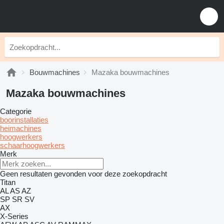
Bouwmachines
Mazaka bouwmachines
Mazaka bouwmachines
Categorie
boorinstallaties
heimachines
hoogwerkers
schaarhoogwerkers
Merk
Geen resultaten gevonden voor deze zoekopdracht
Titan
AL
AS
AZ
SP
SR
SV
AX
X-Series