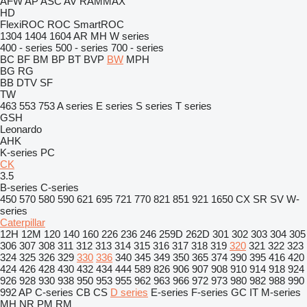
AFW
AP
ASC
AV
RAMMAX
HD
FlexiROC
ROC
SmartROC
1304
1404
1604
AR
MH
W series
400 - series
500 - series
700 - series
BC
BF
BM
BP
BT
BVP
BW
MPH
BG
RG
BB
DTV
SF
TW
463
553
753
A series
E series
S series
T series
GSH
Leonardo
AHK
K-series
PC
CK
3.5
B-series
C-series
450
570
580
590
621
695
721
770
821
851
921
1650
CX
SR
SV
W-
series
Caterpillar
12H
12M
120
140
160
226
236
246
259D
262D
301
302
303
304
305
306
307
308
311
312
313
314
315
316
317
318
319
320
321
322
323
324
325
326
329
330
336
340
345
349
350
365
374
390
395
416
420
424
426
428
430
432
434
444
589
826
906
907
908
910
914
918
924
926
928
930
938
950
953
955
962
963
966
972
973
980
982
988
990
992
AP
C-series
CB
CS
D series
E-series
F-series
GC
IT
M-series
MH
NR
PM
RM