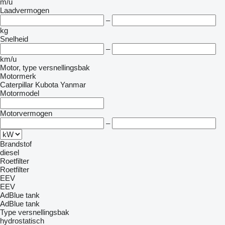
m/u
Laadvermogen
–
kg
Snelheid
–
km/u
Motor, type versnellingsbak
Motormerk
Caterpillar
Kubota
Yanmar
Motormodel
Motorvermogen
–
Brandstof
diesel
Roetfilter
Roetfilter
EEV
EEV
AdBlue tank
AdBlue tank
Type versnellingsbak
hydrostatisch