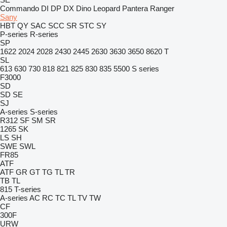
Commando
DI
DP
DX
Dino
Leopard
Pantera
Ranger
Sany
HBT
QY
SAC
SCC
SR
STC
SY
P-series
R-series
SP
1622
2024
2028
2430
2445
2630
3630
3650
8620 T
SL
613
630
730
818
821
825
830
835
5500
S series
F3000
SD
SD
SE
SJ
A-series
S-series
R312
SF
SM
SR
1265
SK
LS
SH
SWE
SWL
FR85
ATF
ATF
GR
GT
TG
TL
TR
TB
TL
815
T-series
A-series
AC
RC
TC
TL
TV
TW
CF
300F
URW