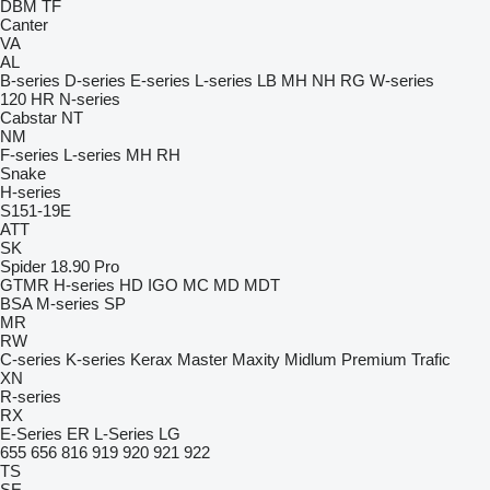
DBM
TF
Canter
VA
AL
B-series
D-series
E-series
L-series
LB
MH
NH
RG
W-series
120
HR
N-series
Cabstar
NT
NM
F-series
L-series
MH
RH
Snake
H-series
S151-19E
ATT
SK
Spider 18.90 Pro
GTMR
H-series
HD
IGO
MC
MD
MDT
BSA
M-series
SP
MR
RW
C-series
K-series
Kerax
Master
Maxity
Midlum
Premium
Trafic
XN
R-series
RX
E-Series
ER
L-Series
LG
655
656
816
919
920
921
922
TS
SE