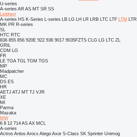
U-series
A-series
AR
AS
MT
SR
SS
Liebherr
A-series
HS
K-Series
L-series
LB
LG
LH
LR
LRB
LTC
LTF
LTM
LTR
MK
PR
R-series
SL
HTC
RTC
836
855
856
920E
922
936
9017
9035FZTS
CLG
LG
LTC
ZL
GRIL
CDM
LG
FR
LE
TGA
TGL
TGM
TGS
MP
Madpatcher
MC
DS
ES
HR
AETJ
ATJ
MT
TJ
VJR
XE
MI
Parma
Mazaka
MW
6
8
12
714
AS
AX
MCL
A-series
Actros
Antos
Arocs
Atego
Axor
S-Class
SK
Sprinter
Unimog