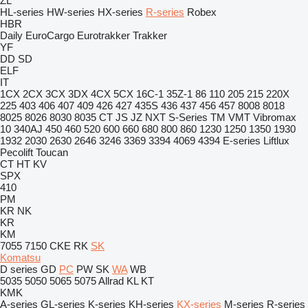
ZL
HL-series
HW-series
HX-series
R-series
Robex
HBR
Daily
EuroCargo
Eurotrakker
Trakker
YF
DD
SD
ELF
IT
1CX
2CX
3CX
3DX
4CX
5CX
16C-1
35Z-1
86
110
205
215
220X
225
403
406
407
409
426
427
435S
436
437
456
457
8008
8018
8025
8026
8030
8035
CT
JS
JZ
NXT
S-Series
TM
VMT
Vibromax
10
340AJ
450
460
520
600
660
680
800
860
1230
1250
1350
1930
1932
2030
2630
2646
3246
3369
3394
4069
4394
E-series
Liftlux
Pecolift
Toucan
CT
HT
KV
SPX
410
PM
KR
NK
KR
KM
7055
7150
CKE
RK
SK
Komatsu
D series
GD
PC
PW
SK
WA
WB
5035
5050
5065
5075
Allrad
KL
KT
KMK
A-series
GL-series
K-series
KH-series
KX-series
M-series
R-series