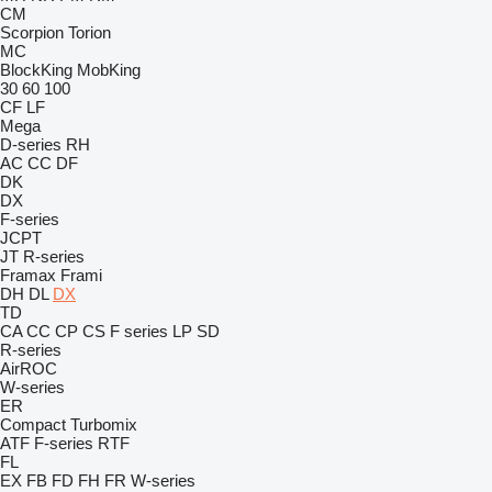
CM
Scorpion
Torion
MC
BlockKing
MobKing
30
60
100
CF
LF
Mega
D-series
RH
AC
CC
DF
DK
DX
F-series
JCPT
JT
R-series
Framax
Frami
DH
DL
DX
TD
CA
CC
CP
CS
F series
LP
SD
R-series
AirROC
W-series
ER
Compact
Turbomix
ATF
F-series
RTF
FL
EX
FB
FD
FH
FR
W-series