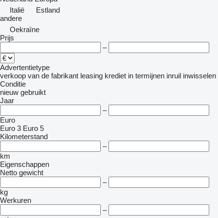
Italië
Estland
andere
Oekraïne
Prijs
–
Advertentietype
verkoop
van de fabrikant
leasing
krediet
in termijnen
inruil
inwisselen
Conditie
nieuw
gebruikt
Jaar
–
Euro
Euro 3
Euro 5
Kilometerstand
–
km
Eigenschappen
Netto gewicht
–
kg
Werkuren
–