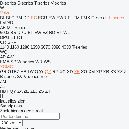
D-series
S-series
T-series
V-series
W
Volvo
BL
BLC
BM
DD
EC
ECR
EW
EWR
FL
FM
FMX
G-series
L-series
LM
SD
AB
MT
Super
6003
BS
DPU
ET
EW
EZ
RD
RT
WL
DPU
ET
RT
CR
SRV
1140
1160
1280
1390
3070
3080
4080
T-series
WG
AR
AW
KMA
SP
W-series
WR
WS
XCMG
GR
GTBZ
HB
LW
QAY
QY
RP
XC
XD
XE
XG
XM
XP
XR
XS
XZ
ZL
B-series
SV
V-series
Vio
ZM
ZL
HBT
QY
ZA
ZE
ZLJ
ZS
ZT
H
laat alles zien
Standplaats
Zoek binnen een straal
Nederland
Europa