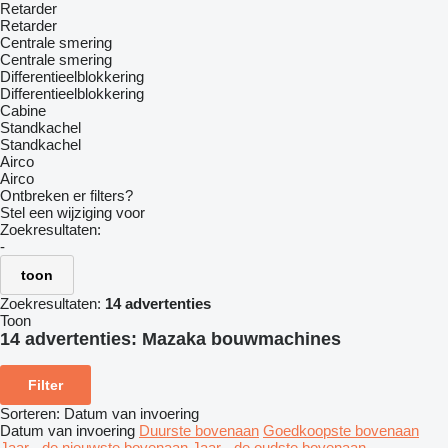
Retarder
Retarder
Centrale smering
Centrale smering
Differentieelblokkering
Differentieelblokkering
Cabine
Standkachel
Standkachel
Airco
Airco
Ontbreken er filters?
Stel een wijziging voor
Zoekresultaten:
-
toon
Zoekresultaten:
14 advertenties
Toon
14 advertenties:
Mazaka bouwmachines
Filter
Sorteren
:
Datum van invoering
Datum van invoering
Duurste bovenaan
Goedkoopste bovenaan
Jaar - de nieuwste bovenaan
Jaar - de oudste bovenaan