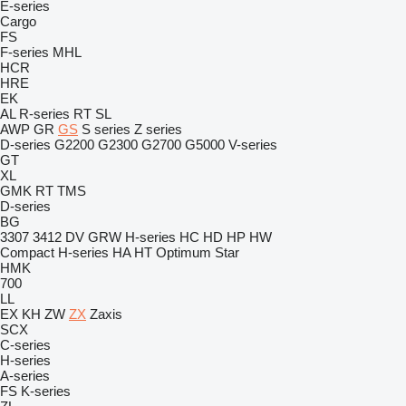
E-series
Cargo
FS
F-series
MHL
HCR
HRE
EK
AL
R-series
RT
SL
AWP
GR
GS
S series
Z series
D-series
G2200
G2300
G2700
G5000
V-series
GT
XL
GMK
RT
TMS
D-series
BG
3307
3412
DV
GRW
H-series
HC
HD
HP
HW
Compact
H-series
HA
HT
Optimum
Star
HMK
700
LL
EX
KH
ZW
ZX
Zaxis
SCX
C-series
H-series
A-series
FS
K-series