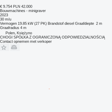
€ 9.754
PLN 42.000
Bouwmachines - minigraver
2023
30 m/u
Vermogen
19.85 kW (27 PK)
Brandstof
diesel
Graafdiepte
2 m
Graafradius
4 m
Polen, Księżyno
CHOGI SPÓŁKA Z OGRANICZONĄ ODPOWIEDZIALNOŚCIĄ
Contact opnemen met verkoper