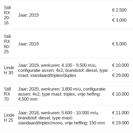
Still
€ 2.500
RX
Jaar: 2019
-
20-
€ 3.000
16
Still
RX
Jaar: 2019
€ 5.000
60-
25
Jaar: 2019, werkuren: 4.100 - 9.500 m/u,
€ 10.000
Linde
configuratie assen: 4x2, brandstof: diesel, type
-
H 30
mast: standaard/triplex/duplex
€ 29.000
Still
Jaar: 2020, werkuren: 3.800 m/u, configuratie
RX
assen: 4x2, type mast: triplex, vrije heffing:
€ 10.000
70
4.500 mm
Jaar: 2018, werkuren: 5.600 - 10.000 m/u,
€ 11.000
Linde
brandstof: diesel, type mast:
-
H 25
standaard/triplex/mono, vrije heffing: 150 mm
€ 19.000