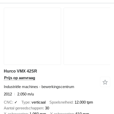
Hurco VMX 42SR
Prijs op aanvraag
Industriële machines - bewerkingscentrum
2012
2.050 m/u
CNC
✓
Type
verticaal
Spoelsnelheid
12.000 tpm
Aantal gereedschappen
30
X-asbeweging
1.060 mm
Y-asbeweging
610 mm