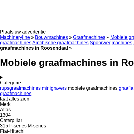
Plaats uw advertentie
Machineryline
»
Bouwmachines
»
Graafmachines
»
Mobiele g
graafmachines
Amfibische graafmachines
Spoorwegmachines
graafmachines in Roosendaal
»
Mobiele graafmachines in R
Categorie
rupsgraafmachines
minigravers
mobiele graafmachines
graafl
graafmachines
laat alles zien
Merk
Atlas
1304
Caterpillar
315
F-series
M-series
Fiat-Hitachi