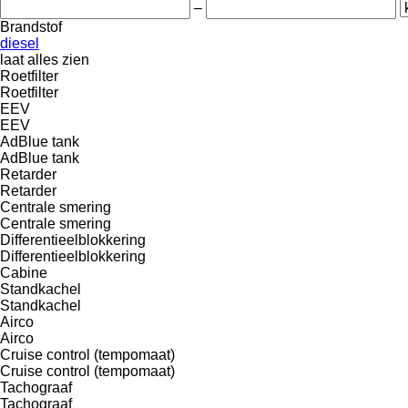
–
Brandstof
diesel
laat alles zien
Roetfilter
Roetfilter
EEV
EEV
AdBlue tank
AdBlue tank
Retarder
Retarder
Centrale smering
Centrale smering
Differentieelblokkering
Differentieelblokkering
Cabine
Standkachel
Standkachel
Airco
Airco
Cruise control (tempomaat)
Cruise control (tempomaat)
Tachograaf
Tachograaf