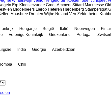
Veghel
Winterswijk
Venlo
Hengelo
Sint-Oedenrode
Nunspeet
V
wegein
Erp
Kloosterzande
Groot-Ammers
Sittard
Marknesse
Ol
est- en Middelbeers
Lierop
Heteren
Hardenberg
Stampersgat
G
effen
Maasbree
Dronten
Wijhe
Nuland
Ven-Zelderheide
Krabb
rankrijk
Hongarije
België
Italië
Noorwegen
Finla
je
Verenigd Koninkrijk
Griekenland
Portugal
Zwitser
irgizië
India
Georgië
Azerbeidzjan
lombia
Chili
sselen