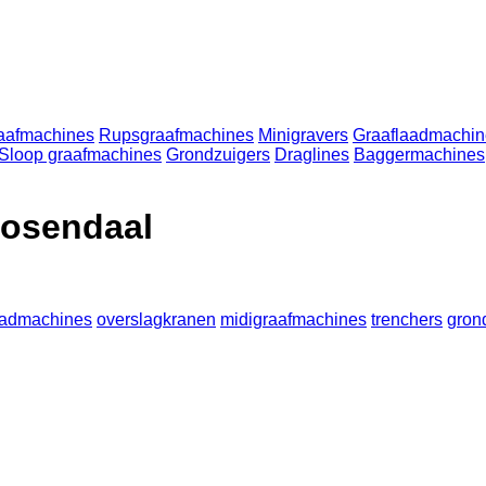
raafmachines
Rupsgraafmachines
Minigravers
Graaflaadmachin
Sloop graafmachines
Grondzuigers
Draglines
Baggermachines
oosendaal
aadmachines
overslagkranen
midigraafmachines
trenchers
gron