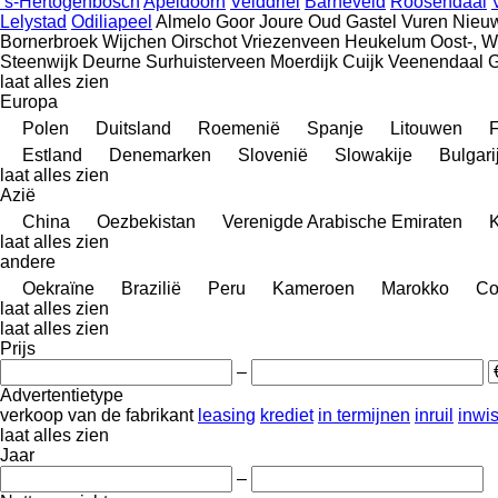
’s-Hertogenbosch
Apeldoorn
Velddriel
Barneveld
Roosendaal
Lelystad
Odiliapeel
Almelo
Goor
Joure
Oud Gastel
Vuren
Nieu
Bornerbroek
Wijchen
Oirschot
Vriezenveen
Heukelum
Oost-, W
Steenwijk
Deurne
Surhuisterveen
Moerdijk
Cuijk
Veenendaal
G
laat alles zien
Europa
Polen
Duitsland
Roemenië
Spanje
Litouwen
F
Estland
Denemarken
Slovenië
Slowakije
Bulgari
laat alles zien
Azië
China
Oezbekistan
Verenigde Arabische Emiraten
K
laat alles zien
andere
Oekraïne
Brazilië
Peru
Kameroen
Marokko
Co
laat alles zien
laat alles zien
Prijs
–
Advertentietype
verkoop
van de fabrikant
leasing
krediet
in termijnen
inruil
inwi
laat alles zien
Jaar
–