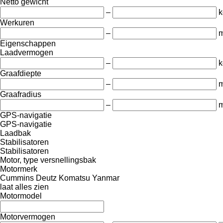
Netto gewicht
–
k
Werkuren
–
m
Eigenschappen
Laadvermogen
–
k
Graafdiepte
–
Graafradius
–
GPS-navigatie
GPS-navigatie
Laadbak
Stabilisatoren
Stabilisatoren
Motor, type versnellingsbak
Motormerk
Cummins
Deutz
Komatsu
Yanmar
laat alles zien
Motormodel
Motorvermogen