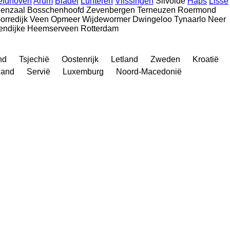
eldhoven
Arum
Bladel
Lunteren
Vlissingen
Silvolde
Haps
Lisse
denzaal
Bosschenhoofd
Zevenbergen
Terneuzen
Roermond
orredijk
Veen
Opmeer
Wijdewormer
Dwingeloo
Tynaarlo
Neer
endijke
Heemserveen
Rotterdam
nd
Tsjechië
Oostenrijk
Letland
Zweden
Kroatië
land
Servië
Luxemburg
Noord-Macedonië