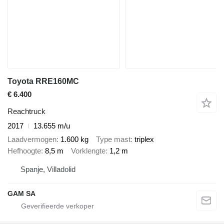
Toyota RRE160MC
€ 6.400
Reachtruck
2017
13.655 m/u
Laadvermogen
1.600 kg
Type mast
triplex
Hefhoogte
8,5 m
Vorklengte
1,2 m
Spanje, Villadolid
GAM SA