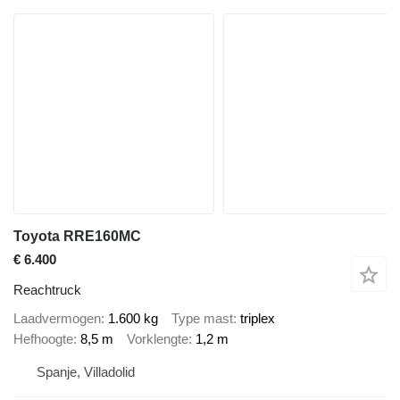
Toyota RRE160MC
€ 6.400
Reachtruck
Laadvermogen
1.600 kg
Type mast
triplex
Hefhoogte
8,5 m
Vorklengte
1,2 m
Spanje, Villadolid