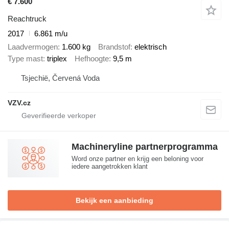
€ 7.600
Reachtruck
2017
6.861 m/u
Laadvermogen
1.600 kg
Brandstof
elektrisch
Type mast
triplex
Hefhoogte
9,5 m
Tsjechië, Červená Voda
VZV.cz
Machineryline partnerprogramma
Word onze partner en krijg een beloning voor
iedere aangetrokken klant
Bekijk een aanbieding