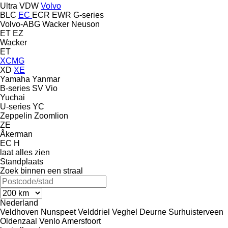
Ultra
VDW
Volvo
BLC
EC
ECR
EWR
G-series
Volvo-ABG
Wacker Neuson
ET
EZ
Wacker
ET
XCMG
XD
XE
Yamaha
Yanmar
B-series
SV
Vio
Yuchai
U-series
YC
Zeppelin
Zoomlion
ZE
Åkerman
EC
H
laat alles zien
Standplaats
Zoek binnen een straal
Nederland
Veldhoven
Nunspeet
Velddriel
Veghel
Deurne
Surhuisterveen
Oldenzaal
Venlo
Amersfoort