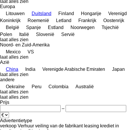
laat alles zien
Europa
Litouwen
Duitsland
Finland
Hongarije
Verenigd
Koninkrijk
Roemenië
Letland
Frankrijk
Oostenrijk
België
Spanje
Estland
Noorwegen
Tsjechië
Polen
Italië
Slovenië
Servië
laat alles zien
Noord- en Zuid-Amerika
Mexico
VS
laat alles zien
Azië
China
India
Verenigde Arabische Emiraten
Japan
laat alles zien
andere
Oekraïne
Peru
Colombia
Australië
laat alles zien
laat alles zien
Prijs
–
Advertentietype
verkoop
Verhuur
veiling
van de fabrikant
leasing
krediet
in