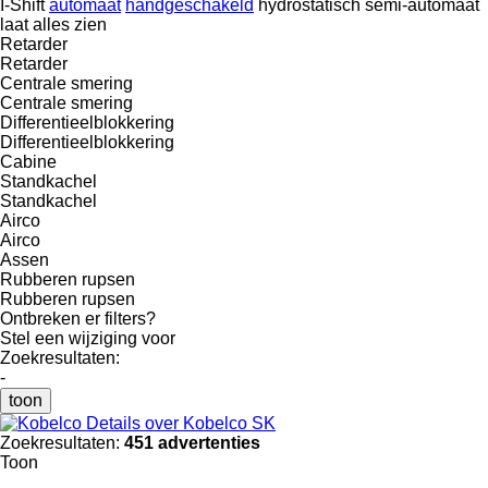
I-Shift
automaat
handgeschakeld
hydrostatisch
semi-automaat
laat alles zien
Retarder
Retarder
Centrale smering
Centrale smering
Differentieelblokkering
Differentieelblokkering
Cabine
Standkachel
Standkachel
Airco
Airco
Assen
Rubberen rupsen
Rubberen rupsen
Ontbreken er filters?
Stel een wijziging voor
Zoekresultaten:
-
toon
Details over Kobelco SK
Zoekresultaten:
451 advertenties
Toon