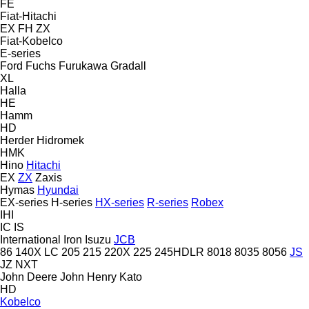
FE
Fiat-Hitachi
EX
FH
ZX
Fiat-Kobelco
E-series
Ford
Fuchs
Furukawa
Gradall
XL
Halla
HE
Hamm
HD
Herder
Hidromek
HMK
Hino
Hitachi
EX
ZX
Zaxis
Hymas
Hyundai
EX-series
H-series
HX-series
R-series
Robex
IHI
IC
IS
International
Iron
Isuzu
JCB
86
140X LC
205
215
220X
225
245HDLR
8018
8035
8056
JS
JZ
NXT
John Deere
John Henry
Kato
HD
Kobelco