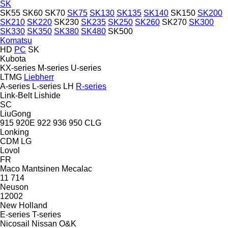
SK
SK55
SK60
SK70
SK75
SK130
SK135
SK140
SK150
SK200
SK210
SK220
SK230
SK235
SK250
SK260
SK270
SK300
SK330
SK350
SK380
SK480
SK500
Komatsu
HD
PC
SK
Kubota
KX-series
M-series
U-series
LTMG
Liebherr
A-series
L-series
LH
R-series
Link-Belt
Lishide
SC
LiuGong
915
920E
922
936
950
CLG
Lonking
CDM
LG
Lovol
FR
Maco
Mantsinen
Mecalac
11
714
Neuson
12002
New Holland
E-series
T-series
Nicosail
Nissan
O&K