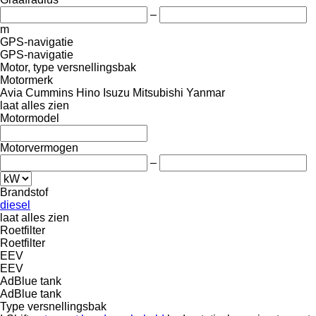
–
m
GPS-navigatie
GPS-navigatie
Motor, type versnellingsbak
Motormerk
Avia
Cummins
Hino
Isuzu
Mitsubishi
Yanmar
laat alles zien
Motormodel
Motorvermogen
–
Brandstof
diesel
laat alles zien
Roetfilter
Roetfilter
EEV
EEV
AdBlue tank
AdBlue tank
Type versnellingsbak