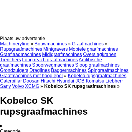
Plaats uw advertentie
Machineryline
»
Bouwmachines
»
Graafmachines
»
Rupsgraafmachines
Minigravers
Mobiele graafmachines
Graaflaadmachines
Midigraafmachines
Overslagkranen
Trenchers
Long reach graafmachines
Amfibische
graafmachines
Spoorwegmachines
Sloop graafmachines
Grondzuigers
Draglines
Baggermachines
Spingraafmachines
Graafmachines met hooglepel
»
Kobelco rupsgraafmachines
Caterpillar
Doosan
Hitachi
Hyundai
JCB
Komatsu
Liebherr
Sany
Volvo
XCMG
»
Kobelco SK rupsgraafmachines
»
Kobelco SK
rupsgraafmachines
Categorie