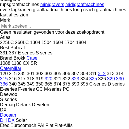
rupsgraafmachines
minigravers
midigraafmachines
overslagkranen
graaflaadmachines
long reach graafmachines
laat alles zien
Merk
Geen resultaten gevonden voor deze zoekopdracht
Atlas
225LC
260LC
1304
1504
1604
1704
1804
Best
Bobcat
331
337
E series
S series
Brand
Brokk
Case
1088
1188
CX
SR
Caterpillar
120
215
235
301
302
303
305
306
307
308
311
312
313
314
315
316
317
318
319
320
321
322
323
324
325
326
329
330
336
340
345
349
350
365
374
375
390
395
C-series
D series
E-series
F-series
GC
M-series
PC
Daewoo
S-series
Demag
Detank
Develon
DX
Doosan
DH
DX
Solar
Etec
Eurocomach
FAI
Fiat
Fiat-Allis