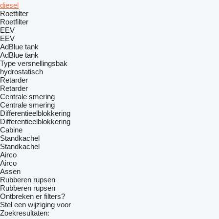
diesel
Roetfilter
Roetfilter
EEV
EEV
AdBlue tank
AdBlue tank
Type versnellingsbak
hydrostatisch
Retarder
Retarder
Centrale smering
Centrale smering
Differentieelblokkering
Differentieelblokkering
Cabine
Standkachel
Standkachel
Airco
Airco
Assen
Rubberen rupsen
Rubberen rupsen
Ontbreken er filters?
Stel een wijziging voor
Zoekresultaten: