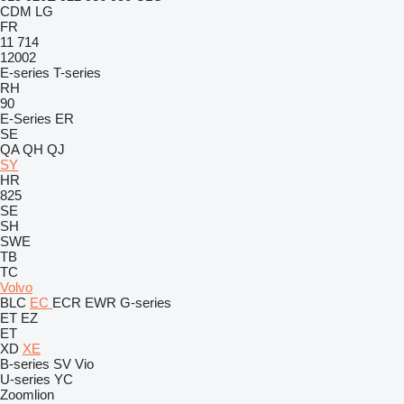
CDM
LG
FR
11
714
12002
E-series
T-series
RH
90
E-Series
ER
SE
QA
QH
QJ
SY
HR
825
SE
SH
SWE
TB
TC
Volvo
BLC
EC
ECR
EWR
G-series
ET
EZ
ET
XD
XE
B-series
SV
Vio
U-series
YC
Zoomlion