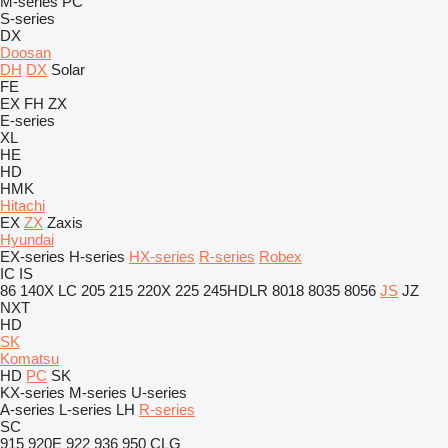
M-series
PC
S-series
DX
Doosan
DH
DX
Solar
FE
EX
FH
ZX
E-series
XL
HE
HD
HMK
Hitachi
EX
ZX
Zaxis
Hyundai
EX-series
H-series
HX-series
R-series
Robex
IC
IS
86
140X LC
205
215
220X
225
245HDLR
8018
8035
8056
JS
JZ
NXT
HD
SK
Komatsu
HD
PC
SK
KX-series
M-series
U-series
A-series
L-series
LH
R-series
SC
915
920E
922
936
950
CLG