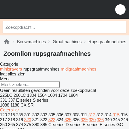
Bouwmachines
Graafmachines
Rupsgraafmachines
Zoomlion rupsgraafmachines
Categorie
minigravers
rupsgraafmachines
midigraafmachines
laat alles zien
Merk
Geen resultaten gevonden voor deze zoekopdracht
225LC
260LC
1304
1504
1604
1704
1804
331
337
E series
S series
1088
1188
CX
SR
Caterpillar
120
215
235
301
302
303
305
306
307
308
311
312
313
314
315
316
317
318
319
320
321
322
323
324
325
326
329
330
336
340
345
349
350
365
374
375
390
395
C-series
D series
E-series
F-series
GC