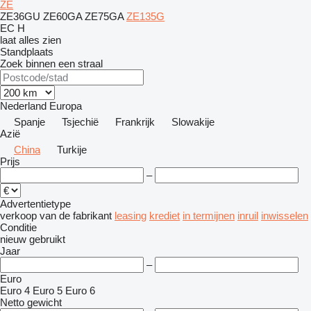
ZE
ZE36GU
ZE60GA
ZE75GA
ZE135G
EC
H
laat alles zien
Standplaats
Zoek binnen een straal
Nederland
Europa
Spanje
Tsjechië
Frankrijk
Slowakije
Azië
China
Turkije
Prijs
–
Advertentietype
verkoop
van de fabrikant
leasing
krediet
in termijnen
inruil
inwisselen
Conditie
nieuw
gebruikt
Jaar
–
Euro
Euro 4
Euro 5
Euro 6
Netto gewicht