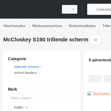
Machineryline
Mijnbouwmachines
Brekerinstallaties
Trill
McCloskey S190 trillende scherm
Categorie
9 advertent
trillende scherm
schort feeders
Merk
FABO
DF
60
SM
E-series