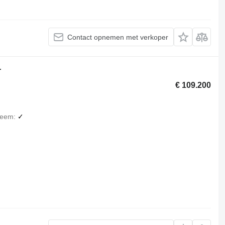
Contact opnemen met verkoper
r
€ 109.200
teem
✓