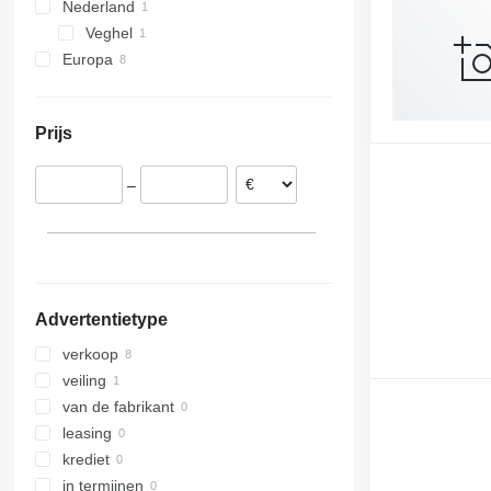
Nederland
Veghel
Europa
Polen
Denemarken
Prijs
Noorwegen
Spanje
–
Ierland
Advertentietype
verkoop
veiling
van de fabrikant
leasing
krediet
in termijnen