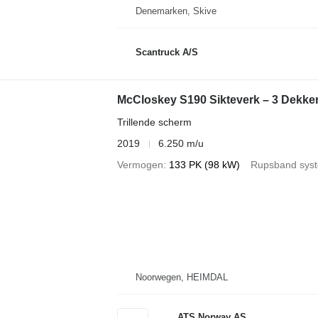
Denemarken, Skive
Scantruck A/S
McCloskey S190 Sikteverk – 3 Dekke
Trillende scherm
2019
6.250 m/u
Vermogen
133 PK (98 kW)
Rupsband sys
Noorwegen, HEIMDAL
ATS Norway AS