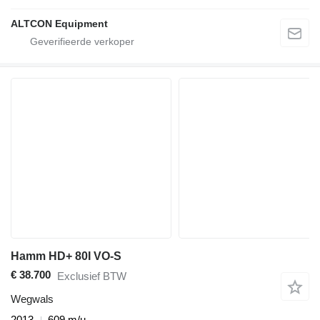
ALTCON Equipment
Hamm HD+ 80I VO-S
€ 38.700
Exclusief BTW
Wegwals
2013
609 m/u