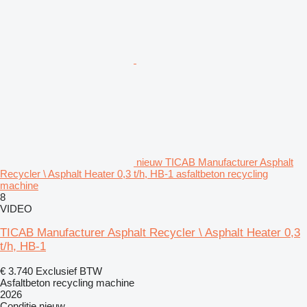
nieuw TICAB Manufacturer Asphalt
Recycler \ Asphalt Heater 0,3 t/h, HB-1 asfaltbeton recycling
machine
8
VIDEO
TICAB Manufacturer Asphalt Recycler \ Asphalt Heater 0,3
t/h, HB-1
€ 3.740
Exclusief BTW
Asfaltbeton recycling machine
2026
Conditie
nieuw