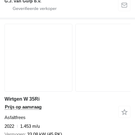
G.J. van Gurp b.v.
Wirtgen W 35Ri
Prijs op aanvraag
Asfaltfrees
2022
1.453 m/u
Vermogen
33.08 kW (45 PK)