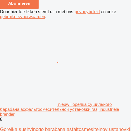
Abonneren
Door hier te klikken stemt u in met ons
privacybeleid
en onze
gebruikersvoorwaarden
.
nieuw Горелка сушильного
барабана асфальтосмесительной установки газ, industriële
brander
8
Gorelka sushylnogo barabana asfaltosmesitelnoy ustanovki