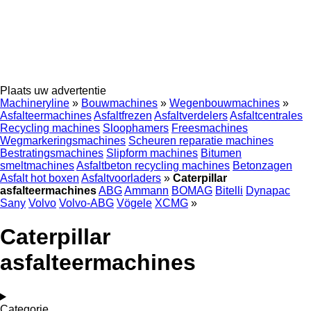
Plaats uw advertentie
Machineryline
»
Bouwmachines
»
Wegenbouwmachines
»
Asfalteermachines
Asfaltfrezen
Asfaltverdelers
Asfaltcentrales
Recycling machines
Sloophamers
Freesmachines
Wegmarkeringsmachines
Scheuren reparatie machines
Bestratingsmachines
Slipform machines
Bitumen
smeltmachines
Asfaltbeton recycling machines
Betonzagen
Asfalt hot boxen
Asfaltvoorladers
»
Caterpillar
asfalteermachines
ABG
Ammann
BOMAG
Bitelli
Dynapac
Sany
Volvo
Volvo-ABG
Vögele
XCMG
»
Caterpillar
asfalteermachines
Categorie