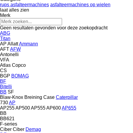
rups asfalteermachines
asfalteermachines op wielen
laat alles zien
Merk
Geen resultaten gevonden voor deze zoekopdracht
ABG
Titan
AP
Allatt
Ammann
AFT
AFW
Antonelli
VFA
Atlas Copco
CS
BGP
BOMAG
BF
Bitelli
BB
SF
Blaw-Knox
Breining
Case
Caterpillar
730
AP
AP255
AP500
AP555
AP600
AP655
BB
BB621
F-series
Ciber
Ciber
Demag