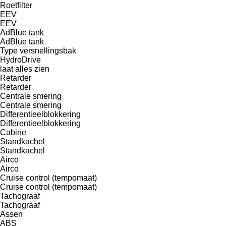
Roetfilter
EEV
EEV
AdBlue tank
AdBlue tank
Type versnellingsbak
HydroDrive
laat alles zien
Retarder
Retarder
Centrale smering
Centrale smering
Differentieelblokkering
Differentieelblokkering
Cabine
Standkachel
Standkachel
Airco
Airco
Cruise control (tempomaat)
Cruise control (tempomaat)
Tachograaf
Tachograaf
Assen
ABS