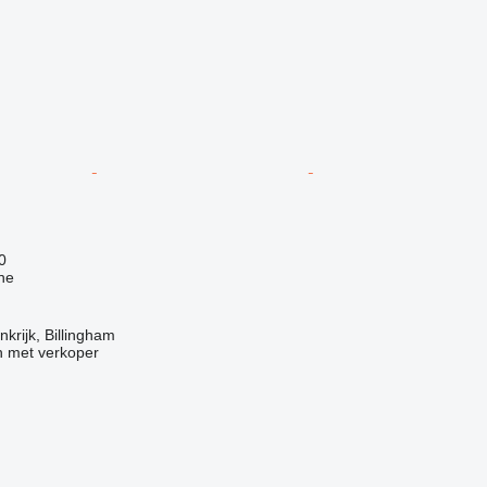
0
ne
krijk, Billingham
 met verkoper