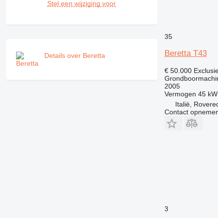
Stel een wijziging voor
35
Beretta T43
Details over Beretta
€ 50.000
Exclusi
Grondboormachi
2005
Vermogen
45 kW
Italië, Rovere
Contact opnemen
3