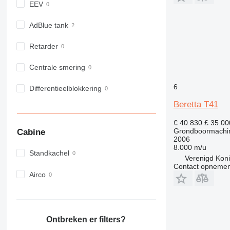
EEV
AdBlue tank
Retarder
Centrale smering
6
Differentieelblokkering
Beretta T41
€ 40.830
£ 35.00
Grondboormachi
Cabine
2006
8.000 m/u
Standkachel
Verenigd Konin
Contact opnemen
Airco
Ontbreken er filters?