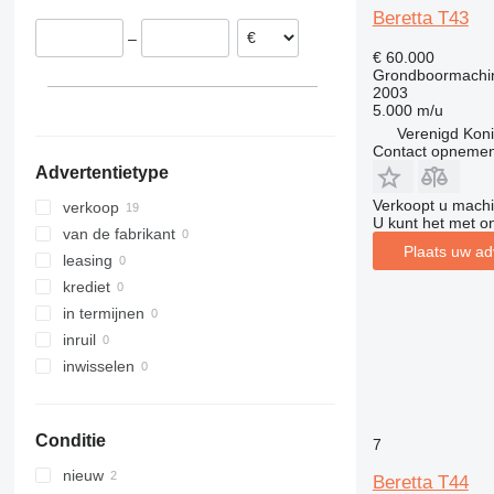
Beretta T43
Polen
–
Duitsland
€ 60.000
Roemenië
Grondboormachi
2003
5.000 m/u
Verenigd Konin
Contact opnemen
Advertentietype
Verkoopt u machi
verkoop
U kunt het met o
van de fabrikant
Plaats uw ad
leasing
krediet
in termijnen
inruil
inwisselen
Conditie
7
nieuw
Beretta T44