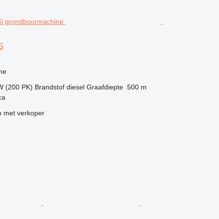
S
g
ne
W (200 PK)
Brandstof
diesel
Graafdiepte
500 m
ca
 met verkoper