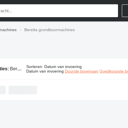
machines
Beretta grondboormachines
Sorteren
:
Datum van invoering
ties:
Beretta grondboormachines
Datum van invoering
Duurste bovenaan
Goedkoopste b