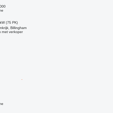
.000
ne
 kW (75 PK)
krijk, Billingham
 met verkoper
ne