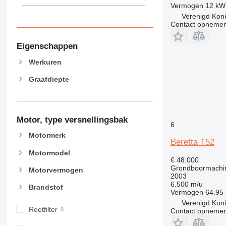
Vermogen
12 kW
Verenigd Konin
Contact opnemen
Eigenschappen
Werkuren
Graafdiepte
Motor, type versnellingsbak
6
Motormerk
Beretta T52
Motormodel
€ 48.000
Grondboormachi
Motorvermogen
2003
6.500 m/u
Brandstof
Vermogen
64.95
Verenigd Konin
Roetfilter
Contact opnemen