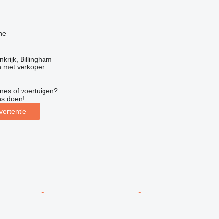
ne
krijk, Billingham
 met verkoper
nes of voertuigen?
ns doen!
vertentie