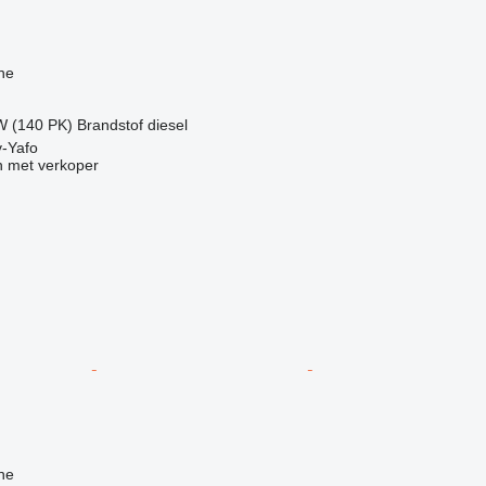
ne
W (140 PK)
Brandstof
diesel
v-Yafo
 met verkoper
ne