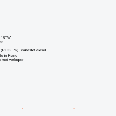
ef BTW
ne
 (61.22 PK)
Brandstof
diesel
do in Piano
 met verkoper