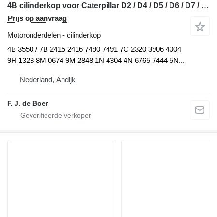
4B cilinderkop voor Caterpillar D2 / D4 / D5 / D6 / D7 / D8 / 920 / 926 / 928 / 930 / 950 / 966 / 972 / 14M / 16M / 18M / 325 / 345 / 349 bulldozer
Prijs op aanvraag
Motoronderdelen - cilinderkop
4B 3550 / 7B 2415 2416 7490 7491 7C 2320 3906 4004
9H 1323 8M 0674 9M 2848 1N 4304 4N 6765 7444 5N...
Nederland, Andijk
F. J. de Boer