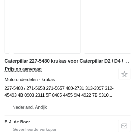
Caterpillar 227-5480 krukas voor Caterpillar D2 / D4 / D5 / D6 / D7 / D8 / RD6 / R4 / 938 / 950 / 962 / 966 / 318 / 320 bulldozer
Prijs op aanvraag
Motoronderdelen - krukas
227-5480 / 271-5658 271-5657 489-2731 313-3997 312-
45493 4B 0903 2311 5F 8405 4455 9M 4922 7B 9310...
Nederland, Andijk
F. J. de Boer