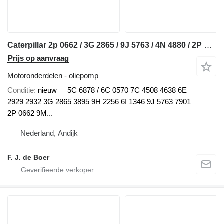
Caterpillar 2p 0662 / 3G 2865 / 9J 5763 / 4N 4880 / 2P 5195 / 8P 8208 / 6I 1 5C oliepomp voor Caterpillar D5 / D6 / D8H / D25 / D30 / D250 / D300/ D350 / 615 / 920 / 926 / 930 / 936 / 963 / IT28 bulldozer
Prijs op aanvraag
Motoronderdelen - oliepomp
Conditie
nieuw
5C 6878 / 6C 0570 7C 4508 4638 6E
2929 2932 3G 2865 3895 9H 2256 6I 1346 9J 5763 7901
2P 0662 9M...
Nederland, Andijk
F. J. de Boer