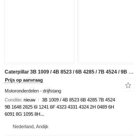
Caterpillar 3B 1009 / 4B 8523 / 6B 4285 / 7B 4524 / 9B 1648 / 9B 2825 / 6I 1 drijfstang voor Caterpillar 910 / 920 / 922 / 930 / 943 / 950 / 953 / 966 / 972 / 988 / D2 / D3 / D4 / D5 / D6 / D7 / D8 / D9 / RD8 / 213 / 214 / 215 / 224 / 225 / 235 / 316 / 320 / 322 / 325 / 330 / 345 / 814 / 815 / 816 / 950 / 972 bulldozer
Prijs op aanvraag
Motoronderdelen - drijfstang
Conditie
nieuw
3B 1009 / 4B 8523 6B 4285 7B 4524
9B 1648 2825 6I 1241 6F 4323 4331 4324 2H 0489 6H
6091 8G 1095 8H...
Nederland, Andijk