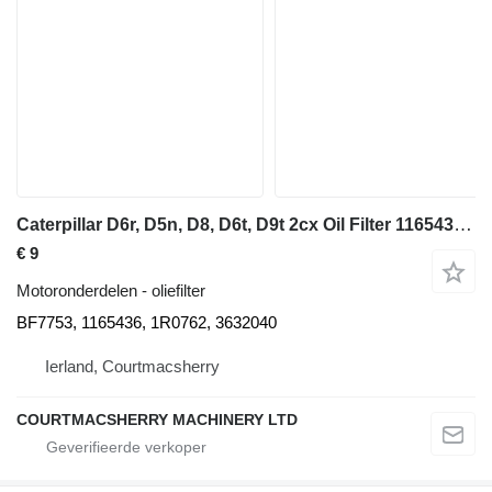
Caterpillar D6r, D5n, D8, D6t, D9t 2cx Oil Filter 1165436, 1r0762, 3632040 BF7753 oliefilter voor bulldozer
€ 9
Motoronderdelen - oliefilter
BF7753, 1165436, 1R0762, 3632040
Ierland, Courtmacsherry
COURTMACSHERRY MACHINERY LTD